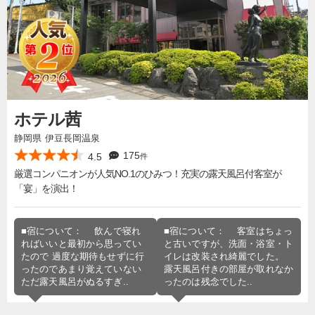
ホテル茜
静岡県 伊豆長岡温泉
175
4.5
件
厳選コンパニオンが人気NO.1のひみつ！充実の露天風呂付客室が
「宴」を演出！
■宿について： 飲んで寝れ
■宿について： 客室はちょっ
ればいいと最初から思ってい
と古いですが、洗面・浴室・ト
たので 過度な期待もせずに行
イレは改装され綺麗でした。
ったのであまり覚えていない
露天風呂付きの部屋が取れなか
ただ露天風呂がぬるすぎ..
ったのは残念でした..