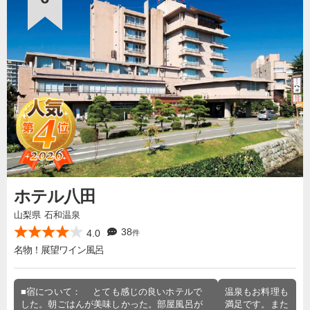
ホテル八田
山梨県 石和温泉
38
4.0
件
名物！展望ワイン風呂
■宿について： とても感じの良いホテルで
温泉もお料理も
した。朝ごはんが美味しかった。部屋風呂が
満足です。また