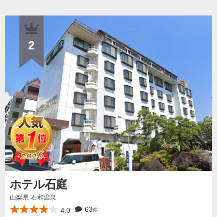
2
ホテル石庭
山梨県 石和温泉
63
4.0
件