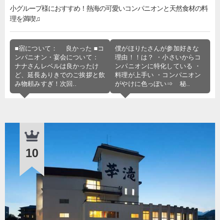
小グループ様におすすめ！熱海の可愛いコンパニオンと天然食材の料
理を満喫♫
■宿について： 良かった ■コ
僕がほりたさんが参加好きな
ンパニオン・宴会について：
理由！！は？ ・小さいからコ
ナナさんレベルは良かったけ
ンパニオンに特化している ・
ど、延長ありきでのご挨拶と飲
料理が上手い ・コンパニオン
み物頼みすぎ！次回..
がやけに色っぽい⇒ 秘..
10