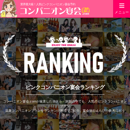
業界最大級！人気ピンクコンパニオン宴会予約
メニュー
ピンクコンパニオン宴会ランキング
コンパニオン宴会.comが厳選したホテル・旅館の中でも、人気のピンクコンパニオン
プラン
温泉コンパニオンプランをランキング形式でご紹介。宴会旅行えらびの参考にどう
ぞ！