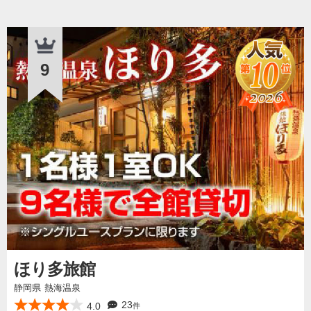
9
ほり多旅館
静岡県 熱海温泉
23
4.0
件