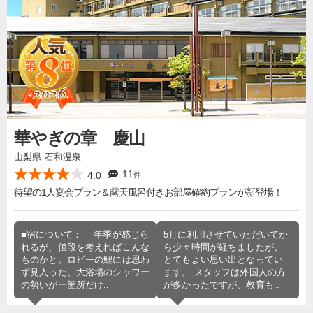
華やぎの章 慶山
山梨県 石和温泉
11
4.0
件
待望の1人宴会プラン＆露天風呂付きお部屋確約プランが新登場！
■宿について： 年季が感じら
5月に利用させていただいてか
れるが、値段を考えればこんな
ら少々時間が経ちましたが、
ものかと。ロビーの鯉には思わ
とてもよい思い出となってい
ず見入った。大浴場のシャワー
ます。 スタッフは外国人の方
の勢いが一箇所だけ..
が多かったですが、教育も..