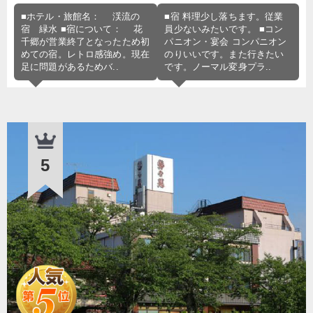
■ホテル・旅館名： 渓流の
■宿 料理少し落ちます。従業
宿 緑水 ■宿について： 花
員少ないみたいです。 ■コン
千郷が営業終了となったため初
パニオン・宴会 コンパニオン
めての宿。レトロ感強め。現在
のりいいです。また行きたい
足に問題があるためバ..
です。ノーマル変身プラ..
5