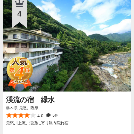
4
渓流の宿 緑水
栃木県 鬼怒川温泉
5
4.0
件
鬼怒川上流、渓流に寄り添う隠れ宿