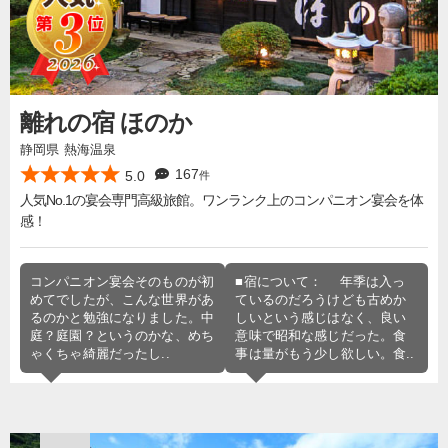
離れの宿 ほのか
静岡県 熱海温泉
167
5.0
件
人気No.1の宴会専門高級旅館。ワンランク上のコンパニオン宴会を体
感！
コンパニオン宴会そのものが初
■宿について： 年季は入っ
めてでしたが、こんな世界があ
ているのだろうけども古めか
るのかと勉強になりました。中
しいという感じはなく、良い
庭？庭園？というのかな、めち
意味で昭和な感じだった。食
ゃくちゃ綺麗だったし..
事は量がもう少し欲しい。食..