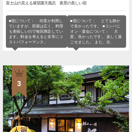
富士山の見える展望露天風呂 夜景の美しい宿
■宿について： 何度か利用し
■宿について： とても静か
ていますが、部屋は広く、料理
で良かったです。 ■コンパニ
も美味しいので毎回満足してい
オン・宴会について： 大
ます。料金を考えると非常にコ
変、良かったです。 楽しく過
ストパフォーマンス..
ごせました。 また、次..
3