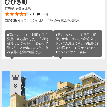
ひびき野
群馬県 伊香保温泉
30
4.5
件
自然に囲まれワンランク上いく華やかな宴会をお約束！
■宿について： 対応も良く
■宿について： お風呂、部
満足出来る宿でした。 部屋も1
屋、食事、宿の方の対応全てに
番奥にしてもらい、安心して
おいて大満足です。高級感のあ
楽しむことが出来ました。 飲
るお宿でとても良かったです。
み放題のお酒の種類が少..
■コンパニオン・宴会..
8