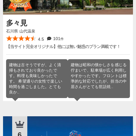
多々見
石川県 山代温泉
101
4.5
件
【当サイト完全オリジナル】他には無い魅惑のプラン満載です！
建物は古そうですが、よく清
建物は昭和の懐かしさを感じる
掃もされており良かったで
佇まいで、駐車場が広く利用し
す。料理も美味しかったで
やすかったです。フロントは標
す。 希望通りの女性で楽しい
準的な対応でしたが、担当の中
時間を過ごしました。とても
居さんがとても世話焼..
良か..
6