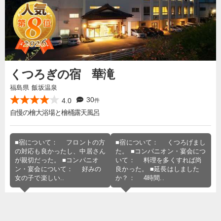
くつろぎの宿 華滝
福島県 飯坂温泉
30
4.0
件
自慢の檜大浴場と檜桶露天風呂
■宿について： フロントの方
■宿について： くつろげまし
の対応も良かったし、中居さん
た。 ■コンパニオン・宴会につ
が親切だった。 ■コンパニオ
いて： 料理を多くすれば尚
ン・宴会について： 好みの
良かった。 ■延長はしました
女の子で楽しい..
か？： 4時間..