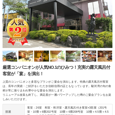
厳選コンパニオンが人気NO.1のひみつ！充実の露天風呂付
客室が「宴」を演出！
上質のコンパニオンと多彩なプランがご宴会を演出します。特典の露天風呂付客室
は、長年の実績・ご好評をいただき信頼信用の証ともなっています。駿河湾の旬の食
材が常に振りまわれ華やかな宴会を演出します。
リニューアル改装も終了し、満足度が一層パワーアップした噂のご宴会プランをお楽
しみいただけます。
客室：26室 和室・和洋室・露天風呂付き客室×3部屋（201号
部屋
室・10畳＋6畳202号室 10畳＋6畳208号室 10畳＋4.5畳＋4.5