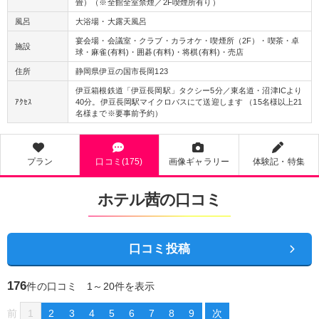
畳）（※全館全室禁煙／2F喫煙所有り）
風呂
大浴場・大露天風呂
宴会場・会議室・クラブ・カラオケ・喫煙所（2F）・喫茶・卓
施設
球・麻雀(有料)・囲碁(有料)・将棋(有料)・売店
住所
静岡県伊豆の国市長岡123
伊豆箱根鉄道「伊豆長岡駅」タクシー5分／東名道・沼津ICより
ｱｸｾｽ
40分。伊豆長岡駅マイクロバスにて送迎します （15名様以上21
名様まで※要事前予約）
プラン
口コミ(175)
画像ギャラリー
体験記・特集
ホテル茜の口コミ
口コミ投稿
176
件の口コミ 1～20件を表示
前
1
2
3
4
5
6
7
8
9
次