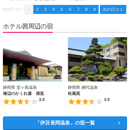
前の口コミ
1
2
3
4
5
6
7
8
9
次の口コミ
ホテル茜周辺の宿
静岡県 堂ヶ島温泉
静岡県 網代温泉
海辺のかくれ湯 清流
松風苑
3.5
3.5
「伊豆長岡温泉」の宿一覧