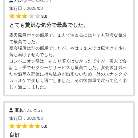
バンブー
さんの口コミ
旅行日：2025/03
3.0
とても贅沢な気分で最高でした。
露天風呂付きの部屋で、１人で泊まるにはとても贅沢な気分
で最高でした。
宴会場所は別の部屋でしたが、やはり１人では広すぎて少し
落ち着けませんでした。
コンパニオン穣は、あまり若くはなかったですが、美人で会
話も上手でセクシーなサービスも最高でした。宴会後は残っ
たお酒等を部屋に持ち込みが出来ないため、外のスナックで
カラオケで楽しく過ごしました。その後部屋で戻って色々楽
しく過ごしました。
匿名
さんの口コミ
旅行日：2025/03
5.0
良好