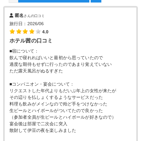
匿名
さんの口コミ
旅行日：2026/06
4.0
ホテル茜の口コミ
■宿について：
飲んで寝れればいいと最初から思っていたので
過度な期待もせずに行ったのであまり覚えていない
ただ露天風呂がぬるすぎた
■コンパニオン・宴会について：
リクエストした年代よりもだいぶ年上の女性が来たが
その辺りを払しょくするようなサービスだった
料理も飲みがメインなので殆ど手をつけなかった
生ビールとハイボールがついてたので良かった
（参加者全員が生ビールとハイボールが好きなので）
宴会後は部屋で二次会に突入
散財して伊豆の夜を楽しみました