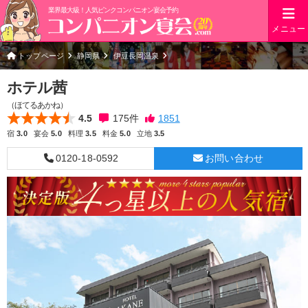
業界最大級！人気ピンクコンパニオン宴会予約
メニュー
トップページ
静岡県
伊豆長岡温泉
ホテル茜
（ほてるあかね）
4.5
175
件
宿
3.0
宴会
5.0
料理
3.5
料金
5.0
立地
3.5
0120-18-0592
お問い合わせ