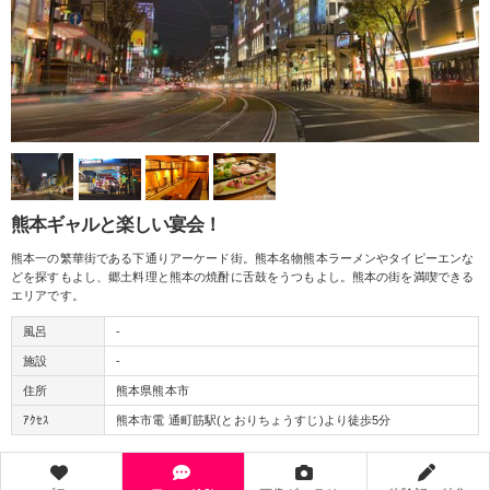
熊本ギャルと楽しい宴会！
熊本一の繁華街である下通りアーケード街。熊本名物熊本ラーメンやタイピーエンな
どを探すもよし、郷土料理と熊本の焼酎に舌鼓をうつもよし。熊本の街を満喫できる
エリアです。
風呂
-
施設
-
住所
熊本県熊本市
ｱｸｾｽ
熊本市電 通町筋駅(とおりちょうすじ)より徒歩5分