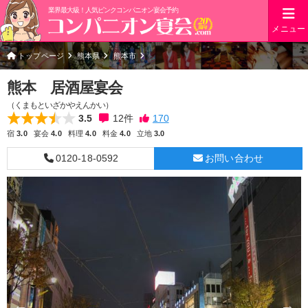
業界最大級！人気ピンクコンパニオン宴会予約
メニュー
トップページ
熊本県
熊本市
熊本 居酒屋宴会
（くまもといざかやえんかい）
3.5
12
件
宿
3.0
宴会
4.0
料理
4.0
料金
4.0
立地
3.0
0120-18-0592
お問い合わせ