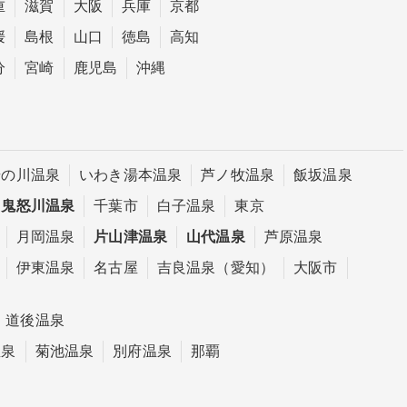
重
滋賀
大阪
兵庫
京都
媛
島根
山口
徳島
高知
分
宮崎
鹿児島
沖縄
湯の川温泉
いわき湯本温泉
芦ノ牧温泉
飯坂温泉
鬼怒川温泉
千葉市
白子温泉
東京
月岡温泉
片山津温泉
山代温泉
芦原温泉
伊東温泉
名古屋
吉良温泉（愛知）
大阪市
道後温泉
温泉
菊池温泉
別府温泉
那覇