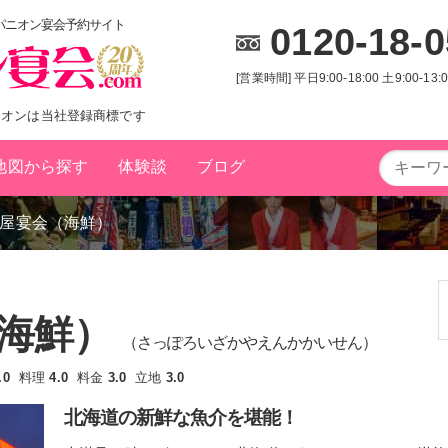
ンパニオン宴会予約サイト
0120-18-
[営業時間] 平日9:00-18:00 土9:00-13
ニオンは当社登録商標です
地図から探す
体験談
ブログ
屋宴会（海鮮）
キーワード
から探す
（海鮮）
（さっぽろいざかやえんかかいせん）
一人旅
接待向け
ロング
特別室
変身
.0
料理
4.0
料金
3.0
立地
3.0
都道府県
から探す
北海道の新鮮な魚介を堪能！