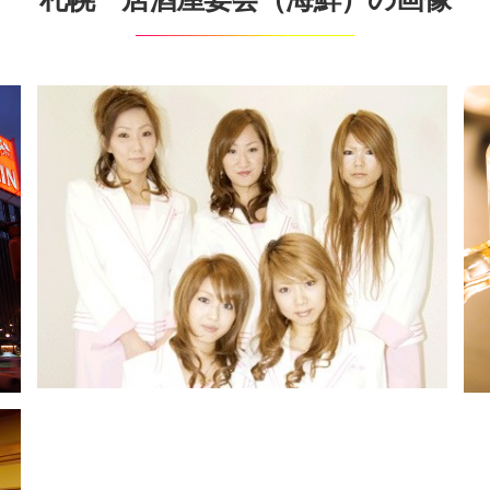
九州
・
沖縄
博多区
熊本市
山鹿温泉
菊池温