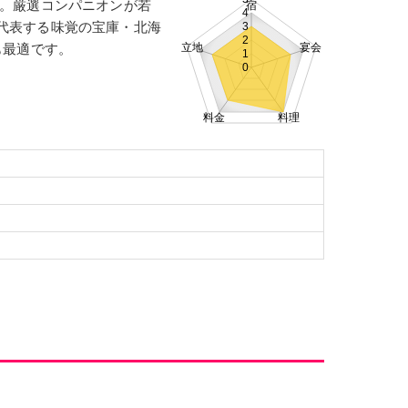
能。厳選コンパニオンが若
宿
宮城
山形
福島
4
代表する味覚の宝庫・北海
3
神奈川
2
も最適です。
立地
宴会
1
0
大阪
兵庫
京都
料金
料理
山口
徳島
高知
鹿児島
沖縄
泉
芦ノ牧温泉
飯坂温泉
千葉市
白子温泉
東京
片山津温泉
山代温泉
芦原温泉
愛知・名古屋
大阪市
神戸市