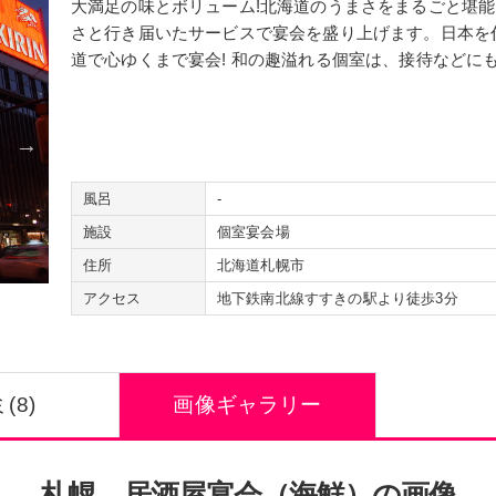
大満足の味とボリューム!北海道のうまさをまるごと堪
北海道
・
東北
札幌
帯広
函館
青森
岩手
さと行き届いたサービスで宴会を盛り上げます。日本を
関東
群馬
栃木
茨城
千葉
東京
道で心ゆくまで宴会! 和の趣溢れる個室は、接待などに
甲信越
・
北陸
山梨
長野
新潟
石川
福井
東海
・
近畿
静岡
岐阜
愛知
三重
滋賀
中国
・
四国
広島
鳥取
香川
愛媛
島根
九州
・
沖縄
風呂
福岡
-
佐賀
熊本
大分
宮崎
施設
個室宴会場
住所
北海道札幌市
温泉地
から探す
アクセス
地下鉄南北線すすきの駅より徒歩3分
北海道
・
東北
札幌市
定山渓温泉
いわき湯本温
関東
伊香保温泉
草津温泉
鬼怒川温泉
(8)
画像ギャラリー
甲信越
・
北陸
石和温泉
越後湯沢温泉
月岡温泉
東海
・
近畿
熱海温泉
伊豆長岡温泉
伊東温泉
中国
・
四国
広島市
宮島
松山市
道後温泉
札幌 居酒屋宴会（海鮮）の画像