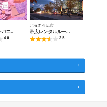
北海道 帯広市
北海道 定山
ニ...
帯広レンタルルー...
定山渓 ひ
4.0
3.5