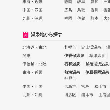
東海
・
近畿
静岡
岐阜
愛知
三
中国
・
四国
広島
鳥取
香川
愛
九州
・
沖縄
福岡
佐賀
熊本
大
温泉地
から探す
北海道
・
東北
札幌市
定山渓温泉
関東
伊香保温泉
草津温泉
甲信越
・
北陸
石和温泉
越後湯沢温泉
東海
・
近畿
熱海温泉
伊豆長岡温泉
神戸市
中国
・
四国
広島市
宮島
松山市
九州
・
沖縄
博多区
熊本市
山鹿