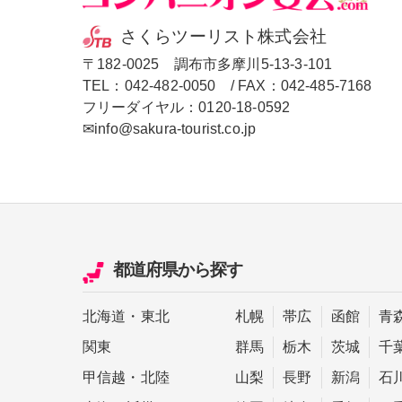
さくらツーリスト株式会社
〒182-0025 調布市多摩川5-13-3-101
TEL：
042-482-0050
/ FAX：042-485-7168
フリーダイヤル：
0120-18-0592
✉info@sakura-tourist.co.jp
都道府県
から探す
北海道
・
東北
札幌
帯広
函館
青
関東
群馬
栃木
茨城
千
甲信越
・
北陸
山梨
長野
新潟
石