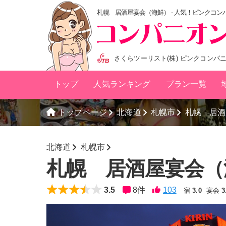
札幌 居酒屋宴会（海鮮） - 人気！ピンクコ
さくらツーリスト(株) ピンクコンパ
トップ
人気ランキング
プラン一覧
トップページ
北海道
札幌市
札幌 居酒
北海道
札幌市
札幌 居酒屋宴会
3.5
8
件
宿
3.0
宴会
3