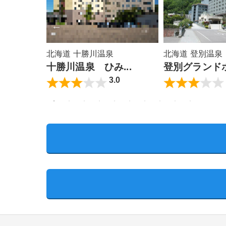
北海道 十勝川温泉
北海道 登別温泉
やど
十勝川温泉 ひみ...
登別グランド
5
3.0