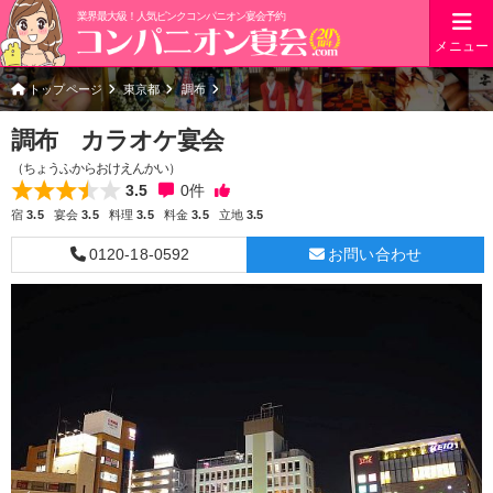
業界最大級！人気ピンクコンパニオン宴会予約
メニュー
トップページ
東京都
調布
調布 カラオケ宴会
（ちょうふからおけえんかい）
3.5
0
件
宿
3.5
宴会
3.5
料理
3.5
料金
3.5
立地
3.5
0120-18-0592
お問い合わせ