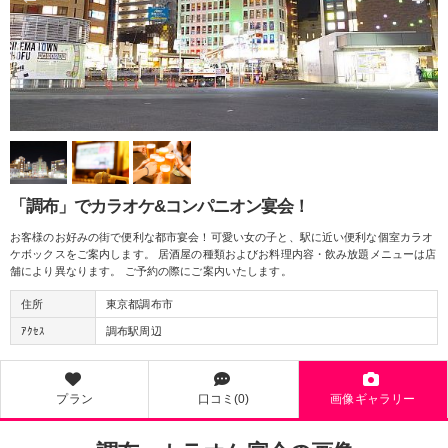
「調布」でカラオケ&コンパニオン宴会！
お客様のお好みの街で便利な都市宴会！可愛い女の子と、駅に近い便利な個室カラオ
ケボックスをご案内します。 居酒屋の種類およびお料理内容・飲み放題メニューは店
舗により異なります。 ご予約の際にご案内いたします。
住所
東京都調布市
ｱｸｾｽ
調布駅周辺
プラン
口コミ(0)
画像ギャラリー