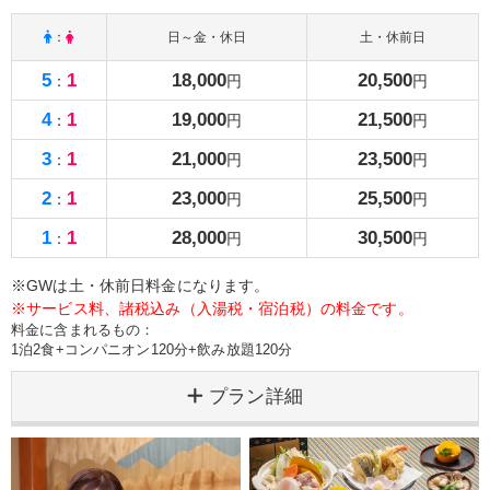
：
日～金・休日
土・休前日
5
1
18,000
20,500
：
円
円
4
1
19,000
21,500
：
円
円
3
1
21,000
23,500
：
円
円
2
1
23,000
25,500
：
円
円
1
1
28,000
30,500
：
円
円
※GWは土・休前日料金になります。
※サービス料、諸税込み（入湯税・宿泊税）の料金です。
料金に含まれるもの：
1泊2食+コンパニオン120分+飲み放題120分
プラン詳細