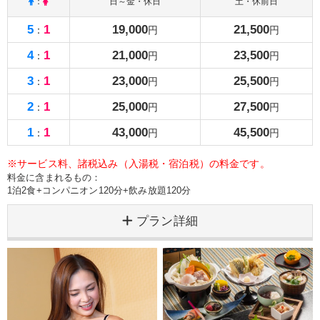
：
日～金・休日
土・休前日
5
1
19,000
21,500
：
円
円
4
1
21,000
23,500
：
円
円
3
1
23,000
25,500
：
円
円
2
1
25,000
27,500
：
円
円
1
1
43,000
45,500
：
円
円
※サービス料、諸税込み（入湯税・宿泊税）の料金です。
料金に含まれるもの：
1泊2食+コンパニオン120分+飲み放題120分
プラン詳細