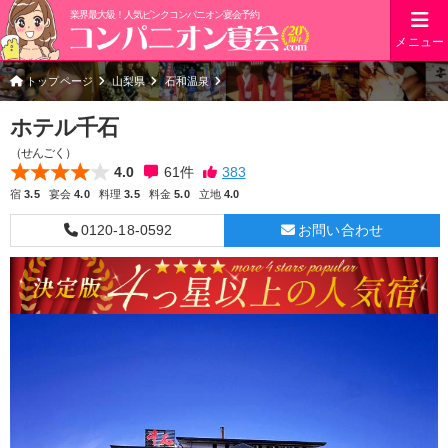
業界最大級！人気ピンクコンパニオン宴会予約
メニュー
トップページ
山梨県
石和温泉
ホテル千石
（せんごく）
4.0
61
件
宿
3.5
宴会
4.0
料理
3.5
料金
5.0
立地
4.0
0120-18-0592
お問い合わせ