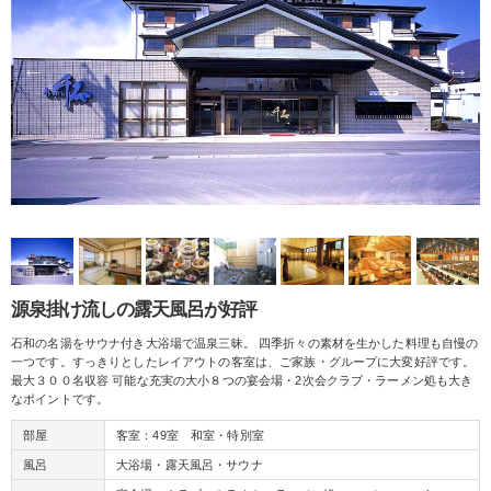
源泉掛け流しの露天風呂が好評
石和の名湯をサウナ付き大浴場で温泉三昧。 四季折々の素材を生かした料理も自慢の
一つです。すっきりとしたレイアウトの客室は、ご家族・グループに大変好評です。
最大３００名収容 可能な充実の大小８つの宴会場・2次会クラブ・ラーメン処も大き
なポイントです。
部屋
客室：49室 和室・特別室
風呂
大浴場・露天風呂・サウナ