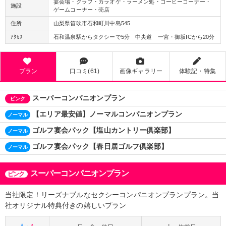
宴会場・クラブ・カラオケ・ラーメン処・コーヒーコーナー・
施設
ゲームコーナー・売店
住所
山梨県笛吹市石和町川中島545
ｱｸｾｽ
石和温泉駅からタクシーで5分 中央道 一宮・御坂ICから20分
プラン
口コミ(61)
画像ギャラリー
体験記・特集
スーパーコンパニオンプラン
ピンク
【エリア最安値】ノーマルコンパニオンプラン
ノーマル
ゴルフ宴会パック【塩山カントリー倶楽部】
ノーマル
ゴルフ宴会パック【春日居ゴルフ倶楽部】
ノーマル
スーパーコンパニオンプラン
ピンク
当社限定！リーズナブルなセクシーコンパニオンプランプラン。当
社オリジナル特典付きの嬉しいプラン