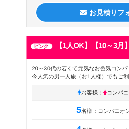
【1人OK】【10～3
ピンク
20～30代の若くて元気なお色気コン
今人気の男一人旅（お1人様）でもご
お客様
：
コンパニ
5
名様
：
コンパニオ