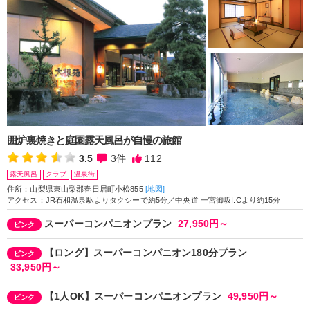
囲炉裏焼きと庭園露天風呂が自慢の旅館
3.5
3
件
112
露天風呂
クラブ
温泉街
住所：山梨県東山梨郡春日居町小松855
[地図]
アクセス：JR石和温泉駅よりタクシーで約5分／中央道 一宮御坂I.Cより約15分
スーパーコンパニオンプラン
27,950円～
ピンク
【ロング】スーパーコンパニオン180分プラン
ピンク
33,950円～
【1人OK】スーパーコンパニオンプラン
49,950円～
ピンク