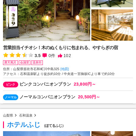
営業担当イチオシ！木のぬくもりに包まれる、やすらぎの宿
3.5
0
件
102
露天風呂
会議室
温泉街
住所：山梨県笛吹市石和町川中島325
[地図]
アクセス：石和温泉駅より徒歩約10分 / 中央道一宮御坂ICより車で約10分
ピンクコンパニオンプラン
23,800円～
ピンク
ノーマルコンパニオンプラン
20,500円～
ノーマル
山梨県
石和温泉
ホテルふじ
（ほてるふじ）