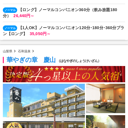
【ロング】ノーマルコンパニオン360分（飲み放題180
ノーマル
分）
26,440円～
【1人OK】ノーマルコンパニオン120分･180分･360分プラ
ノーマル
ン【ロング】
35,050円～
山梨県
石和温泉
華やぎの章 慶山
（はなやぎのしょうけいざん）