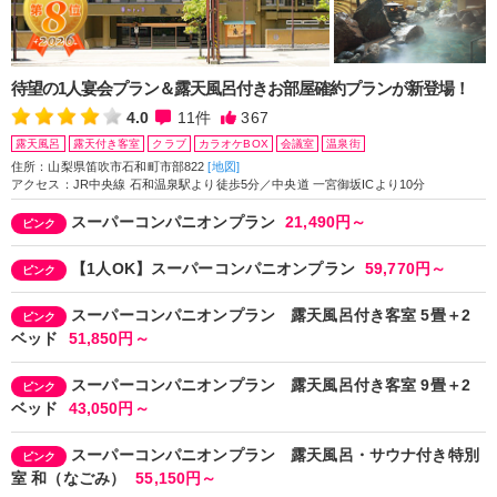
待望の1人宴会プラン＆露天風呂付きお部屋確約プランが新登場！
4.0
11
件
367
露天風呂
露天付き客室
クラブ
カラオケBOX
会議室
温泉街
住所：山梨県笛吹市石和町市部822
[地図]
アクセス：JR中央線 石和温泉駅より徒歩5分／中央道 一宮御坂ICより10分
スーパーコンパニオンプラン
21,490円～
ピンク
【1人OK】スーパーコンパニオンプラン
59,770円～
ピンク
スーパーコンパニオンプラン 露天風呂付き客室 5畳＋2
ピンク
ベッド
51,850円～
スーパーコンパニオンプラン 露天風呂付き客室 9畳＋2
ピンク
ベッド
43,050円～
スーパーコンパニオンプラン 露天風呂・サウナ付き特別
ピンク
室 和（なごみ）
55,150円～