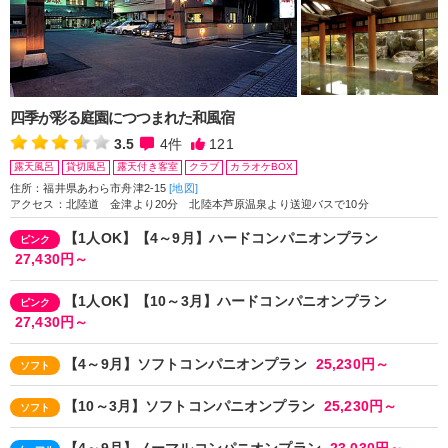
四季が彩る庭園につつまれた和風宿
3.5
4
件
121
露天風呂
貸切風呂
露天付き客室
クラブ
カラオケBOX
住所：福井県あわら市舟津2-15
[地図]
アクセス：北陸道 金津より20分 北陸本芦原温泉より送迎バスで10分
【1人OK】【4～9月】ハードコンパニオンプラン
ピンク
27,430円～
【1人OK】【10～3月】ハードコンパニオンプラン
ピンク
27,430円～
【4～9月】ソフトコンパニオンプラン
25,230円～
ソフト
【10～3月】ソフトコンパニオンプラン
25,230円～
ソフト
【4～9月】ノーマルコンパニオンプラン
23,030円～