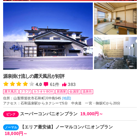
源泉掛け流しの露天風呂が好評
4.0
61
件
383
露天風呂
クラブ
カラオケBOX
居酒屋
会議室
温泉街
住所：山梨県笛吹市石和町川中島545
[地図]
アクセス：石和温泉駅からタクシーで5分 中央道 一宮・御坂ICから20分
スーパーコンパニオンプラン
19,000円～
ピンク
【エリア最安値】ノーマルコンパニオンプラン
ノーマル
18,000円～