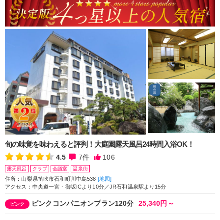
旬の味覚を味わえると評判！大庭園露天風呂24時間入浴OK！
4.5
7
件
106
露天風呂
クラブ
会議室
温泉街
住所：山梨県笛吹市石和町川中島538
[地図]
アクセス：中央道一宮・御坂ICより10分／JR石和温泉駅より15分
ピンクコンパニオンプラン120分
25,340円～
ピンク