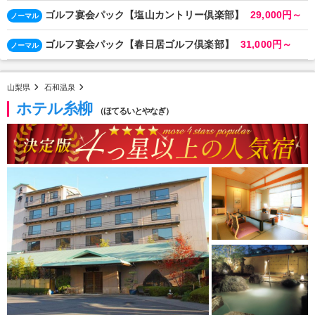
ゴルフ宴会パック【塩山カントリー倶楽部】
29,000円～
ノーマル
ゴルフ宴会パック【春日居ゴルフ倶楽部】
31,000円～
ノーマル
山梨県
石和温泉
ホテル糸柳
（ほてるいとやなぎ）