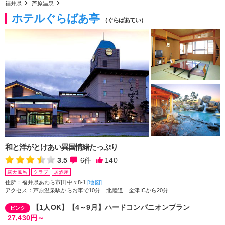
福井県
芦原温泉
ホテルぐらばあ亭
（ぐらばあてい）
和と洋がとけあい異国情緒たっぷり
3.5
6
件
140
露天風呂
クラブ
居酒屋
住所：福井県あわら市田中々8-1
[地図]
アクセス：芦原温泉駅からお車で10分 北陸道 金津ICから20分
【1人OK】【4～9月】ハードコンパニオンプラン
ピンク
27,430円～