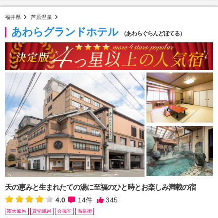
福井県
芦原温泉
あわらグランドホテル
（あわらぐらんどほてる）
天の恵みと生まれたての湯に至福のひと時とお楽しみ満載の宿
4.0
14
件
345
露天風呂
貸切風呂
会議室
温泉街