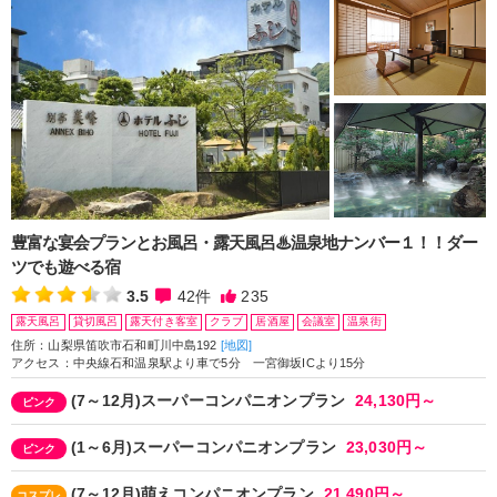
豊富な宴会プランとお風呂・露天風呂♨温泉地ナンバー１！！ダー
ツでも遊べる宿
3.5
42
件
235
露天風呂
貸切風呂
露天付き客室
クラブ
居酒屋
会議室
温泉街
住所：山梨県笛吹市石和町川中島192
[地図]
アクセス：中央線石和温泉駅より車で5分 一宮御坂ICより15分
(7～12月)スーパーコンパニオンプラン
24,130円～
ピンク
(1～6月)スーパーコンパニオンプラン
23,030円～
ピンク
(7～12月)萌えコンパニオンプラン
21,490円～
コスプレ