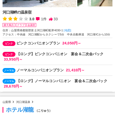
河口湖畔の温泉宿
3.0
1
件
33
露天風呂
クラブ
会議室
住所：山梨県南都留郡富士河口湖町船津4030-1
[地図]
アクセス：中央線 河口湖駅からタクシーで5分 中央自動車道 河口湖ICから10分
ピンクコンパニオンプラン
24,050円～
ピンク
【ロング】ピンクコンパニオン 宴会＆二次会パック
ピンク
33,950円～
ノーマルコンパニオンプラン
21,410円～
ノーマル
【ロング】ノーマルコンパニオン 宴会＆二次会パック
ノーマル
28,670円～
山梨県
河口湖温泉
ホテル湖龍
（こりゅう）