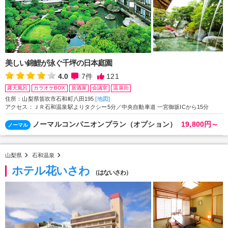
美しい錦鯉が泳ぐ千坪の日本庭園
4.0
7
件
121
露天風呂
カラオケBOX
居酒屋
会議室
温泉街
住所：山梨県笛吹市石和町八田195
[地図]
アクセス：ＪＲ石和温泉駅よりタクシー5分／中央自動車道 一宮御坂ICから15分
ノーマルコンパニオンプラン（オプション）
19,800円～
ノーマル
山梨県
石和温泉
ホテル花いさわ
（はないさわ）