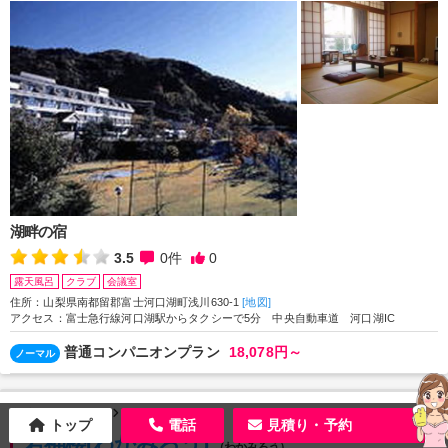
湖畔の宿
3.5
0
件
0
露天風呂
クラブ
会議室
住所：山梨県南都留郡富士河口湖町浅川630-1
[地図]
アクセス：富士急行線河口湖駅からタクシーで5分 中央自動車道 河口湖IC
普通コンパニオンプラン
18,078円～
ノーマル
山梨県
須玉温泉
トップ
電話
見積り・予約
若神楼(わかみろう)
（わかみろう）