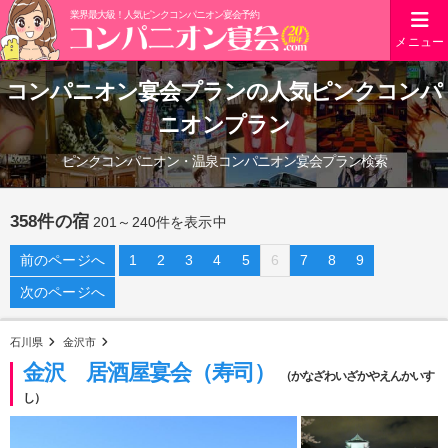
業界最大級！人気ピンクコンパニオン宴会予約
メニュー
コンパニオン宴会プラン
の人気ピンクコンパ
ニオンプラン
ピンクコンパニオン・温泉コンパニオン宴会プラン検索
358件の宿
201～240件を表示中
前のページへ
1
2
3
4
5
6
7
8
9
次のページへ
石川県
金沢市
金沢 居酒屋宴会（寿司）
（かなざわいざかやえんかいす
し）