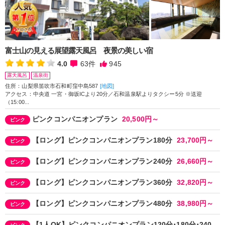
富士山の見える展望露天風呂 夜景の美しい宿
4.0
63
件
945
露天風呂
温泉街
住所：山梨県笛吹市石和町窪中島587
[地図]
アクセス：中央道 一宮・御坂ICより20分／石和温泉駅よりタクシー5分 ※送迎
（15:00...
ピンクコンパニオンプラン
20,500円～
ピンク
【ロング】ピンクコンパニオンプラン180分
23,700円～
ピンク
【ロング】ピンクコンパニオンプラン240分
26,660円～
ピンク
【ロング】ピンクコンパニオンプラン360分
32,820円～
ピンク
【ロング】ピンクコンパニオンプラン480分
38,980円～
ピンク
【1人OK】ピンクコンパニオンプラン120分･180分･240