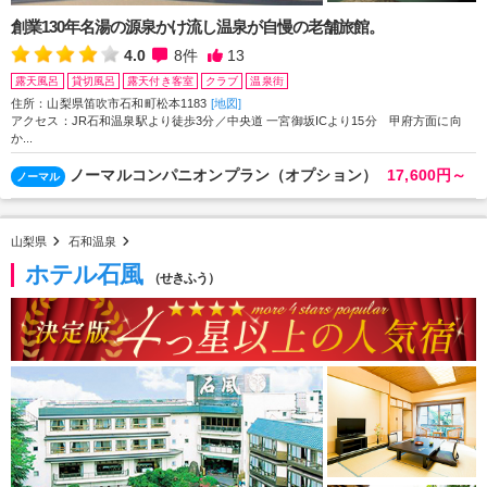
創業130年名湯の源泉かけ流し温泉が自慢の老舗旅館。
4.0
8
件
13
露天風呂
貸切風呂
露天付き客室
クラブ
温泉街
住所：山梨県笛吹市石和町松本1183
[地図]
アクセス：JR石和温泉駅より徒歩3分／中央道 一宮御坂ICより15分 甲府方面に向
か...
ノーマルコンパニオンプラン（オプション）
17,600円～
ノーマル
山梨県
石和温泉
ホテル石風
（せきふう）