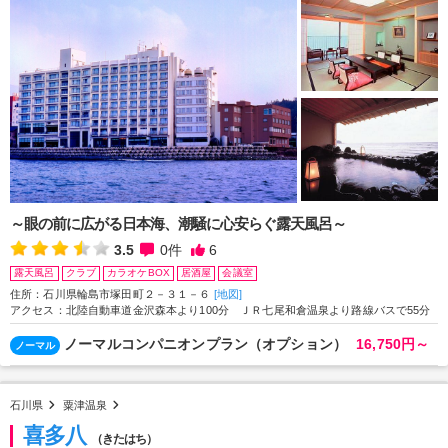
～眼の前に広がる日本海、潮騒に心安らぐ露天風呂～
3.5
0
件
6
露天風呂
クラブ
カラオケBOX
居酒屋
会議室
住所：石川県輪島市塚田町２－３１－６
[地図]
アクセス：北陸自動車道金沢森本より100分 ＪＲ七尾和倉温泉より路線バスで55分
ノーマルコンパニオンプラン（オプション）
16,750円～
ノーマル
石川県
粟津温泉
喜多八
（きたはち）