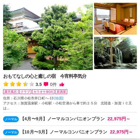
おもてなしの心と癒しの宿 今宵料亭気分
3.5
0
件
露天風呂
クラブ
カラオケBOX
居酒屋
住所：石川県小松市井口町ヘ-13
[地図]
アクセス：加賀温泉駅・小松駅・小松空港から車で約２５分 北陸道・加賀ＩＣ又
は...
【4月〜9月】ノーマルコンパニオンプラン
22,975円～
ノーマル
【10月〜3月】ノーマルコンパニオンプラン
22,975円～
ノーマル