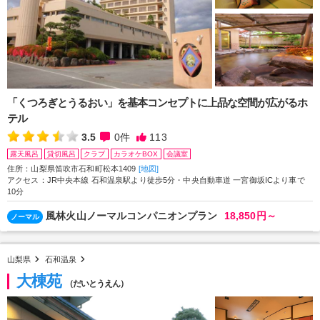
「くつろぎとうるおい」を基本コンセプトに上品な空間が広がるホ
テル
3.5
0
件
113
露天風呂
貸切風呂
クラブ
カラオケBOX
会議室
住所：山梨県笛吹市石和町松本1409
[地図]
アクセス：JR中央本線 石和温泉駅より徒歩5分・中央自動車道 一宮御坂ICより車で
10分
風林火山ノーマルコンパニオンプラン
18,850円～
ノーマル
山梨県
石和温泉
大棟苑
（だいとうえん）