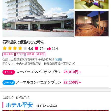
石和温泉で優雅なひと時を
4.0
7
件
114
露天風呂
クラブ
居酒屋
温泉街
住所：山梨県笛吹市石和町川中島1607-14
[地図]
アクセス：中央本線石和温泉駅 長野自動車道一宮御坂I.C
スーパーコンパニオンプラン
25,010円～
ピンク
ノーマルコンパニオンプラン
22,150円～
ノーマル
山梨県
石和温泉
ホテル平安
（ほてるへいあん）