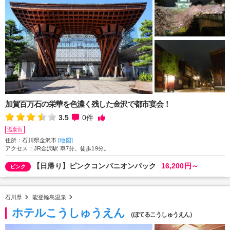
加賀百万石の栄華を色濃く残した金沢で都市宴会！
3.5
0
件
温泉街
住所：石川県金沢市
[地図]
アクセス：JR金沢駅 車7分。徒歩19分。
【日帰り】ピンクコンパニオンパック
16,200円～
ピンク
石川県
能登輪島温泉
ホテルこうしゅうえん
（ほてるこうしゅうえん）