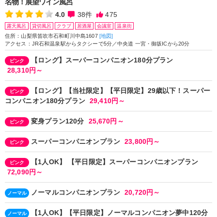
名物！展望ワイン風呂
4.0
38
件
475
露天風呂
貸切風呂
クラブ
居酒屋
会議室
温泉街
住所：山梨県笛吹市石和町川中島1607
[地図]
アクセス：JR石和温泉駅からタクシーで5分／中央道 一宮・御坂ICから20分
【ロング】スーパーコンパニオン180分プラン
ピンク
28,310円～
【ロング】【当社限定】【平日限定】29歳以下！スーパー
ピンク
コンパニオン180分プラン
29,410円～
変身プラン120分
25,670円～
ピンク
スーパーコンパニオンプラン
23,800円～
ピンク
【1人OK】 【平日限定】スーパーコンパニオンプラン
ピンク
72,090円～
ノーマルコンパニオンプラン
20,720円～
ノーマル
【1人OK】【平日限定】ノーマルコンパニオン夢中120分
ノーマル